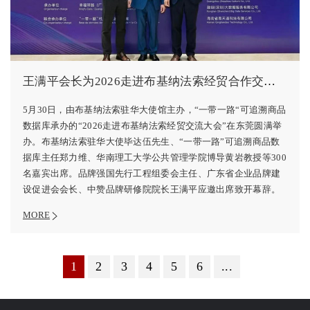
王满平会长为2026走进布基纳法索经贸合作交流大会致辞
5月30日，由布基纳法索驻华大使馆主办，“一带一路“可追溯商品
数据库承办的“2026走进布基纳法索经贸交流大会”在东莞圆满举
办。布基纳法索驻华大使毕达伍先生、“一带一路”可追溯商品数
据库主任郑力维、华南理工大学公共管理学院博导黄岩教授等300
名嘉宾出席。品牌强国先行工程组委会主任、广东省企业品牌建
设促进会会长、中赞品牌研修院院长王满平应邀出席致开幕辞。
MORE
1
2
3
4
5
6
...