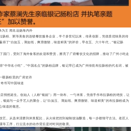
肠为王 闻名远扬海内外
营布拉肠粉、粥等美食的连锁餐饮服务企业，半个多世纪以来，传承创新，凭借质优味美的传
赢得了“白如玉，薄如纸，爽滑微韧，味道鲜美”的评价，早在五、六十年代，“银记肠
出了国门，受到了海外食客的欢迎和赞赏，擦亮了广府餐饮文化的招牌，推动了广州小吃走
“中华名小吃”，“中国名点”的肠粉品牌，银记早已成为广州传统布拉肠粉的代名词，被
一碟肠粉里的广府史诗
传奇书写中国味道
肠粉店悄然诞生。创始人（人称“银姐”）用一块布、一勺米浆，凭借手作布拉肠粉的绝技，让
，银姐与一众手艺人的聚合，让“白如玉、薄如纸、爽滑微韧、味道鲜美”的布拉肠粉成为
心味道的敬意。
技艺。从选米浸磨到米浆配比，从火候把控到秘制豉油酿造，每一步都恪守古法。老匠人
碟等工序，行云流水的动作背后是对时间的敬畏。