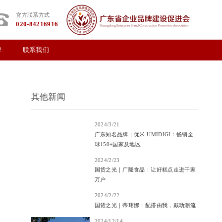
官方联系方式
020-84216916
牌
联系我们
其他新闻
2024/3/21
广东知名品牌｜优米 UMIDIGI：畅销全
球150+国家及地区
2024/2/23
国货之光｜广隆食品：让好糕点走进千家
万户
2024/2/22
国货之光｜蒂玮娜：配搭由我，戴动潮流
2024/12/14