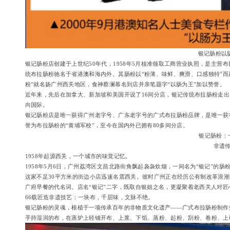
银记肠粉以
银记肠粉店创建于上世纪50年代，1958年5月核准领取工商营业执照，是主
统布拉肠粉驰名于省港澳和海内外。其肠粉以“粉薄、味鲜、爽滑、口感独特”而
粉”就名扬广州西关地区，食神蔡澜慕名到店并亲笔题字“以肠为王”加以赞誉。
近年来，先后在加拿大、新加坡和美国开设了16间分店，银记传统布拉肠粉走
向国际。
银记肠粉店是唯一获得广州老字号、广东老字号的广式布拉肠粉品牌，是唯一获得
誉为布拉肠粉的“黄埔军校”，至今在国内外已拥有80多间分店。
银记肠粉：
非遗
1958年起源西关，一个城市的味觉记忆。
1958年5月6日，广州荔湾区文昌北路街角飘起袅袅炊烟，一间名为“银记”的
这家不足30平方米的街边小店迅速名震西关。彼时广州正在经历公有制改革浪潮
广府早餐的代名词。店名“银记”二字，既取自银姐之名，更凝聚着老西关人对匠
66载匠造非遗技艺：一块布，千层味，文脉不绝。
银记肠粉的灵魂，根植于一项传承百年的非物质文化遗产——广式布拉肠粉制作
手持湿润的布，在蒸炉上轻铺开布、上浆、下馅、蒸粉、起粉、刮粉、卷粉、上