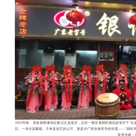
2000年秋，美食家蔡澜亲赴银记文昌老店，品尝一碟韭黄鲜虾肠后提笔写下“以肠
目。一块非遗匾额，不单是技艺的认可，更是对广府饮食哲学的加冕——“因时
荣誉垒砌：