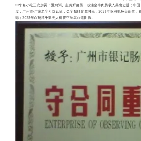
中华名小吃三次加冕：滑鸡粥、韭黄鲜虾肠、豉油皇牛肉肠载入美食史册；中国
度；广州市/广东老字号双认证，金字招牌穿越时光；2021年亚洲地标美食奖，
球；2025年白鹅潭千架无人机夜空绘就非遗图腾。