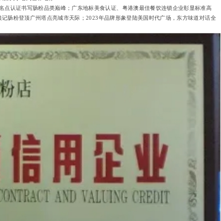
名点认证书写肠粉品类巅峰；广东地标美食认证、粤港澳最佳餐饮连锁企业彰显标准高
银记肠粉登顶广州塔点亮城市天际；2023年品牌形象登陆美国时代广场，东方味道对话全