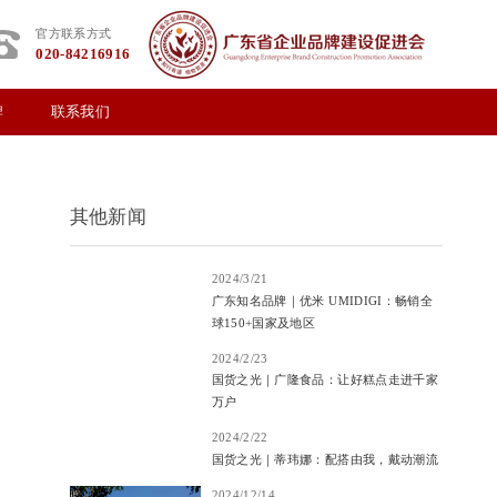
官方联系方式
020-84216916
牌
联系我们
其他新闻
2024/3/21
广东知名品牌｜优米 UMIDIGI：畅销全
球150+国家及地区
2024/2/23
国货之光｜广隆食品：让好糕点走进千家
万户
2024/2/22
国货之光｜蒂玮娜：配搭由我，戴动潮流
2024/12/14