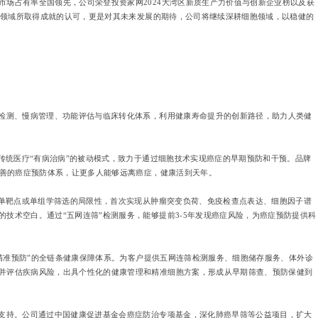
场占有率全国领先，公司荣登投资家网2024大湾区新质生产力价值与创新企业榜以及获
细胞领域所取得成就的认可，更是对其未来发展的期待，公司将继续深耕细胞领域，以稳健的
学检测、慢病管理、功能评估与临床转化体系，利用健康寿命提升的创新路径，助力人类健
了传统医疗“有病治病”的被动模式，致力于通过细胞技术实现癌症的早期预防和干预。品牌
完善的癌症预防体系，让更多人能够远离癌症，健康活到天年。
统单靶点或单组学筛选的局限性，首次实现从肿瘤突变负荷、免疫检查点表达、细胞因子谱
技术空白。通过“五网连筛”检测服务，能够提前3-5年发现癌症风险，为癌症预防提供科
-精准预防”的全链条健康保障体系。为客户提供五网连筛检测服务、细胞储存服务、体外诊
并评估疾病风险，出具个性化的健康管理和精准细胞方案，形成从早期筛查、预防保健到
和支持。公司通过中国健康促进基金会癌症防治专项基金，深化肺癌早筛等公益项目，扩大