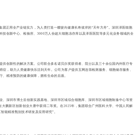
集团正用全产业链实力，为人类打造一艘驶向健康长寿彼岸的“天年方舟”。深圳泽医细胞
技创新中心、检验所、3000万人份超大细胞冻存库以及泽医医院等多元化业务领域的全
提供创新性的解决方案。公司联合多名诺贝尔奖获得者、院士以及三十余位国内外医疗专
防癌症，助力人类健康快乐活到天年。公司为客户提供五网连筛检测服务、细胞储存服务、
疗、精准预防的健康保障，拥有生命的后盾。
业、深圳市博士后创新实践基地、深圳市区域综合细胞库、深圳市区域细胞制备中心等资
在大鹏新区创新创业大赛中获得二等奖。在2025年，集团联合广州医科大学、中国人民解
工智能精准甄别技术研发及应用研究”。