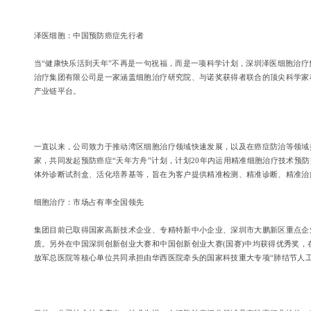
泽医细胞：中国预防癌症先行者
当“健康快乐活到天年”不再是一句祝福，而是一项科学计划，深圳泽医细胞治疗
治疗集团有限公司是一家涵盖细胞治疗研究院、与诺奖获得者联合的顶尖科学家科
产业链平台。
一直以来，公司致力于推动湾区细胞治疗领域快速发展，以及在癌症防治等领域
家，共同发起预防癌症“天年方舟”计划，计划20年内运用精准细胞治疗技术预
体外诊断试剂盒、活化培养基等，旨在为客户提供精准检测、精准诊断、精准治
细胞治疗：市场占有率全国领先
集团目前已取得国家高新技术企业、专精特新中小企业、深圳市大鹏新区重点企
质。另外在中国深圳创新创业大赛和中国创新创业大赛(国赛)中均获得优秀奖，
放军总医院等核心单位共同承担由华西医院牵头的国家科技重大专项“肺结节人