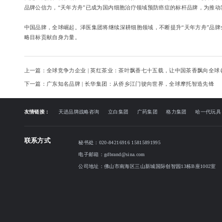
品牌公信力，“天年方舟”已成为国内细胞治疗领域预防癌症的标杆品牌，为推
中国品牌，全球崛起。泽医集团将继续深耕细胞领域，不断提升“天年方舟”品牌全
略目标贡献自身力量。
上一篇：全球竞争力企业 | 英红茶业：茶叶飘香七十五载，让中国茶香飘向全球
下一篇：广东知名品牌 | 长华集团：从侨乡江门驶向世界，全球摩托智造先锋
友情链接：
天进品牌战略咨询
立白集团
广药集团
格力集团
哈一代玩具
联系方式
秘书处：020-84216916 15815891995
电子邮箱：gdbrand@sina.com
公司地址：佛山市南海区三山新城国际创智园13栋B座1002室