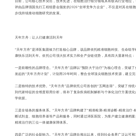
目前，公司核心技术突出，技术先进，在细胞治疗细分领域具有较高行业地位，市
评由品牌强国先行工程组委会颁发的2026“全球竞争力企业”，不仅是对其在
步伐持续推动细胞研究的发展。
天年方舟：让人们健康活到天年
“天年方舟”是泽医集团倾力打造核心品牌，该品牌依托精准细胞科技、生命组
康快乐活到天年。依托公司强大技术实力和全产业链优势，具有四大显著特点：
一是前瞻性的品牌理念。“天年方舟”品牌以“预防大于治疗”为核心理念，突破
发起的“天年方舟计划”，计划用20年时间，整合全球顶尖细胞技术资源，建立
二是独特的技术优势。“天年方舟”品牌依托公司首创的“五网连筛”，突破了传
到代谢特征的全维度联用分析，填补了复杂疾病机制解析与个体化治疗方案优化的
学依据。
三是全链条的服务体系。“天年方舟”品牌构建了“精准检测-精准诊断-精准治疗
断试剂盒、细胞培养基等产品和服务，同时通过泽医医院，为客户建立健康档案
精准治疗的三位一体健康保障体系。
四是广泛的社会影响力。“天年方舟”品牌自推出以来，得到社会各界广泛认可